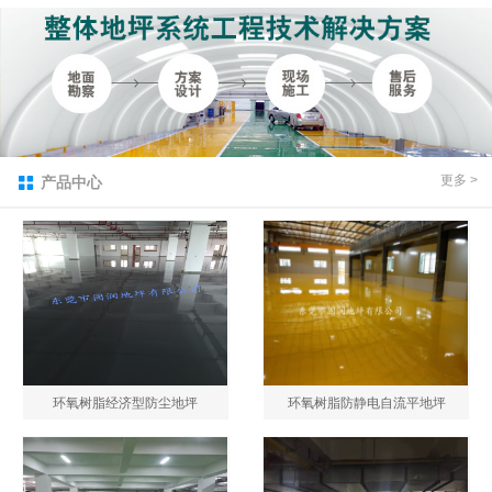
1
2
3
4
更多 >
产品中心

环氧树脂经济型防尘地坪
环氧树脂防静电自流平地坪